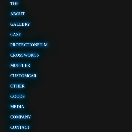
TOP
ABOUT
GALLERY
CASE
PROTECTIONFILM
CROSSWORKS
MUFFLER
CUSTOMCAR
OTHER
GOODS
MEDIA
COMPANY
CONTACT