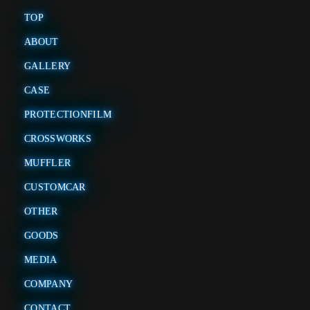
TOP
ABOUT
GALLERY
CASE
PROTECTIONFILM
CROSSWORKS
MUFFLER
CUSTOMCAR
OTHER
GOODS
MEDIA
COMPANY
CONTACT